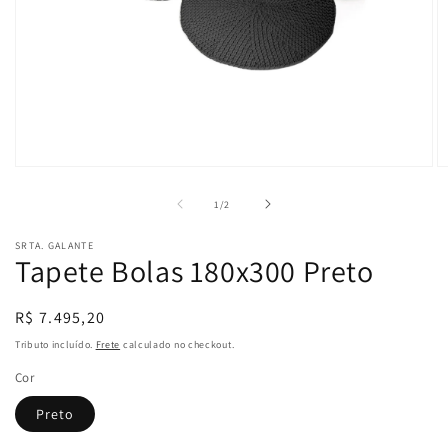
Abrir
Ab
mídia
m
1
2
de
1
/
2
na
n
janela
ja
SRTA. GALANTE
modal
m
Tapete Bolas 180x300 Preto
Preço
R$ 7.495,20
normal
Tributo incluído.
Frete
calculado no checkout.
Cor
Preto