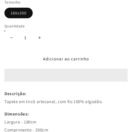
Tamanho
180x300
Quantidade
Diminuir
Aumentar
a
a
quantidade
quantidade
de
de
Adicionar ao carrinho
Tapete
Tapete
Bolas
Bolas
180x300
180x300
Preto
Preto
Descrição:
Tapete em tricô artesanal, com fio 100% algodão.
Dimensões:
Largura - 180cm
;
Comprimento - 300cm
.