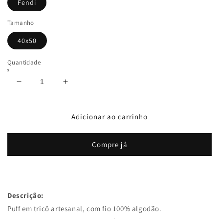
Fendi
Tamanho
40x50
Quantidade
Diminuir
Aumentar
a
a
quantidade
quantidade
de
de
Adicionar ao carrinho
Puff
Puff
Tricô
Tricô
Compre já
Quadrado
Quadrado
40x50
40x50
Fendi
Fendi
Descrição:
Puff em tricô artesanal, com fio 100% algodão.