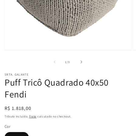
Abrir
Ab
mídia
m
1
2
de
1
/
3
na
n
janela
ja
SRTA. GALANTE
modal
m
Puff Tricô Quadrado 40x50
Fendi
Preço
R$ 1.818,00
normal
Tributo incluído.
Frete
calculado no checkout.
Cor