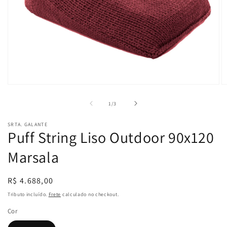
Abrir
Ab
mídia
m
1
2
de
1
/
3
na
n
janela
ja
SRTA. GALANTE
modal
m
Puff String Liso Outdoor 90x120
Marsala
Preço
R$ 4.688,00
normal
Tributo incluído.
Frete
calculado no checkout.
Cor