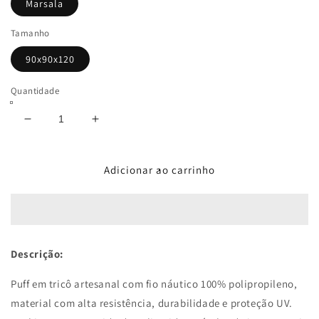
Marsala
Tamanho
90x90x120
Quantidade
Diminuir
Aumentar
a
a
quantidade
quantidade
de
de
Adicionar ao carrinho
Puff
Puff
String
String
Liso
Liso
Outdoor
Outdoor
90x120
90x120
Descrição:
Marsala
Marsala
Puff em tricô artesanal com fio náutico 100% polipropileno,
material com
alta resistência, durabilidade e proteção UV.