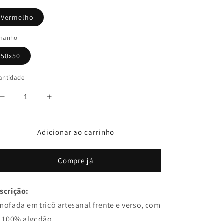
Vermelho
manho
50x50
antidade
Diminuir
Aumentar
a
a
quantidade
quantidade
de
de
Adicionar ao carrinho
Almofada
Almofada
Trança
Trança
Compre já
50x50
50x50
Vermelho
Vermelho
scrição:
mofada em tricô artesanal frente e verso, com
o 100% algodão.