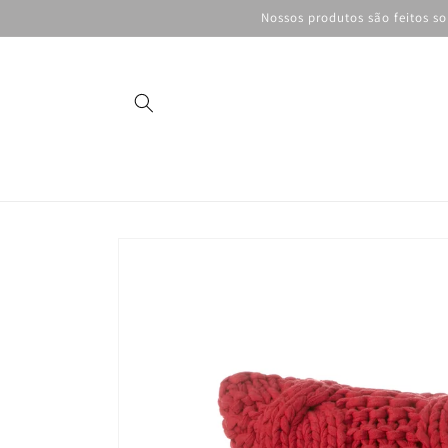
Pular
Nossos produtos são feitos s
para o
conteúdo
Pular para
as
informações
do produto