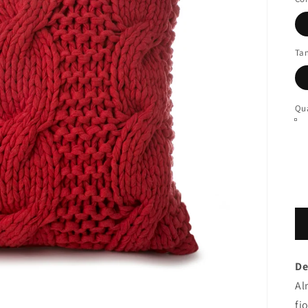
Ta
Qu
De
Al
fi