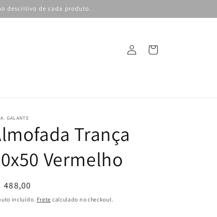
o descritivo de cada produto.
Fazer
Carrinho
login
A. GALANTE
Almofada Trança
50x50 Vermelho
reço
 488,00
ormal
buto incluído.
Frete
calculado no checkout.
r