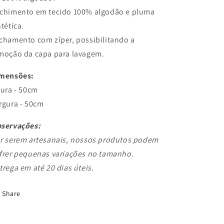
chimento em tecido 100% algodão e pluma
ntética.
chamento com zíper, possibilitando a
moção da capa para lavagem.
mensões:
tura - 50cm
;
rgura - 50cm
.
servações:
r serem artesanais, nossos produtos podem
frer pequenas variações no tamanho.
trega em até 20 dias úteis.
Share