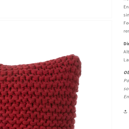
En
si
Fe
re
Di
Al
La
Ob
Po
so
En