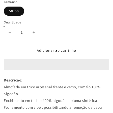
Tamanho
50x50
Quantidade
Diminuir
Aumentar
a
a
quantidade
quantidade
de
de
Adicionar ao carrinho
Almofada
Almofada
Trança
Trança
50x50
50x50
Preto
Preto
Descrição:
Almofada em tricô artesanal frente e verso, com fio 100%
algodão.
Enchimento em tecido 100% algodão e pluma sintética.
Fechamento com zíper, possibilitando a remoção da capa