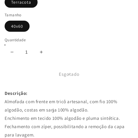
Terracota
Tamanho
40x60
Quantidade
Diminuir
Aumentar
a
a
quantidade
quantidade
de
de
Esgotado
Almofada
Almofada
Tijolo
Tijolo
Descrição:
Retangular
Retangular
40x60
40x60
Almofada com frente em tricô artesanal, com fio 100%
Terracota
Terracota
algodão, costas em sarja 100% algodão.
Pronta
Pronta
Enchimento em tecido 100% algodão e pluma sintética.
Entrega
Entrega
Fechamento com zíper, possibilitando a remoção da capa
para lavagem.