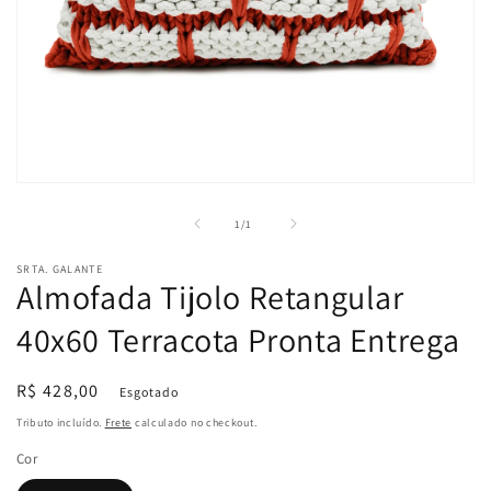
Abrir
mídia
1
de
1
/
1
na
janela
SRTA. GALANTE
modal
Almofada Tijolo Retangular
40x60 Terracota Pronta Entrega
Preço
R$ 428,00
Esgotado
normal
Tributo incluído.
Frete
calculado no checkout.
Cor