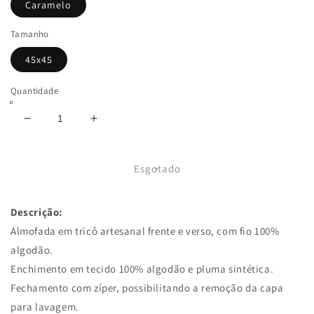
Caramelo
Tamanho
45x45
Quantidade
Diminuir
Aumentar
a
a
quantidade
quantidade
de
de
Esgotado
Almofada
Almofada
Degradê
Degradê
Descrição:
Negativo
Negativo
45x45
45x45
Almofada em tricô artesanal frente e verso, com fio 100%
Caramelo
Caramelo
algodão.
Pronta
Pronta
Enchimento em tecido 100% algodão e pluma sintética.
Entrega
Entrega
Fechamento com zíper, possibilitando a remoção da capa
para lavagem.