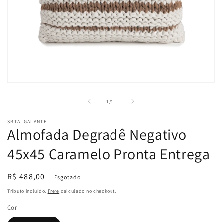
Abrir
mídia
1
de
1
/
1
na
janela
SRTA. GALANTE
modal
Almofada Degradê Negativo
45x45 Caramelo Pronta Entrega
Preço
R$ 488,00
Esgotado
normal
Tributo incluído.
Frete
calculado no checkout.
Cor